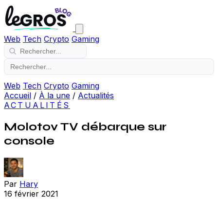
Web
Tech
Crypto
Gaming
Web
Tech
Crypto
Gaming
Accueil
/
À la une
/
Actualités
ACTUALITÉS
Molotov TV débarque sur
console
Par
Hary
16 février 2021