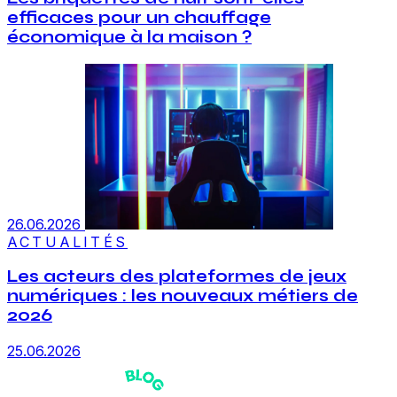
efficaces pour un chauffage
économique à la maison ?
26.06.2026
ACTUALITÉS
Les acteurs des plateformes de jeux
numériques : les nouveaux métiers de
2026
25.06.2026