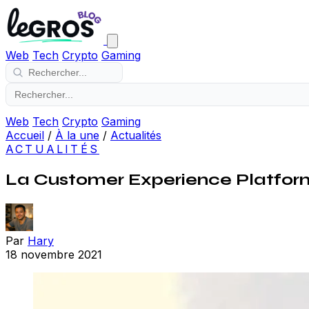
Web
Tech
Crypto
Gaming
Web
Tech
Crypto
Gaming
Accueil
/
À la une
/
Actualités
ACTUALITÉS
La Customer Experience Platform, 
Par
Hary
18 novembre 2021