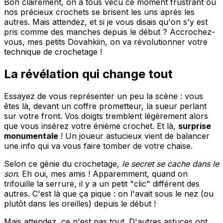
Bon clairement, on a tous vécu ce moment frustrant où
nos précieux crochets se brisent les uns après les
autres. Mais attendez, et si je vous disais qu'on s'y est
pris comme des manches depuis le début ? Accrochez-
vous, mes petits Dovahkiin, on va révolutionner votre
technique de crochetage !
La révélation qui change tout
Essayez de vous représenter un peu la scène : vous
êtes là, devant un coffre prometteur, la sueur perlant
sur votre front. Vos doigts tremblent légèrement alors
que vous insérez votre énième crochet. Et là,
surprise
monumentale
! Un joueur astucieux vient de balancer
une info qui va vous faire tomber de votre chaise.
Selon ce génie du crochetage,
le secret se cache dans le
son
. Eh oui, mes amis ! Apparemment, quand on
trifouille la serrure, il y a un petit "clic" différent des
autres. C'est là que ça pique : on l'avait sous le nez (ou
plutôt dans les oreilles) depuis le début !
Mais attendez, ce n'est pas tout. D'autres astuces ont