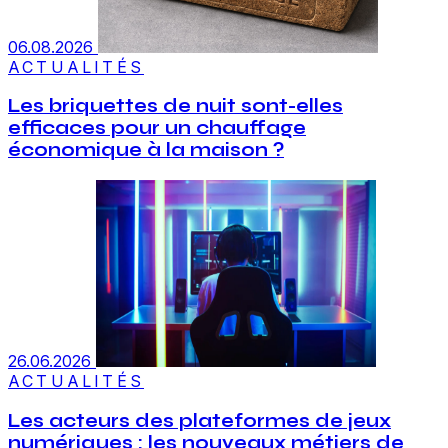
06.08.2026
ACTUALITÉS
Les briquettes de nuit sont-elles
efficaces pour un chauffage
économique à la maison ?
26.06.2026
ACTUALITÉS
Les acteurs des plateformes de jeux
numériques : les nouveaux métiers de