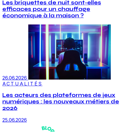
Les briquettes de nuit sont-elles
efficaces pour un chauffage
économique à la maison ?
26.06.2026
ACTUALITÉS
Les acteurs des plateformes de jeux
numériques : les nouveaux métiers de
2026
25.06.2026