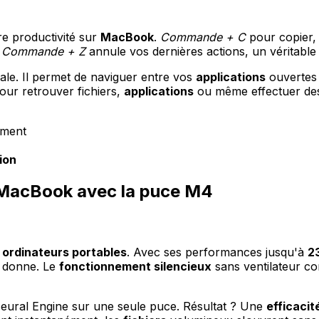
re productivité sur
MacBook
.
Commande + C
pour copier
.
Commande + Z
annule vos dernières actions, un véritable 
ale. Il permet de naviguer entre vos
applications
ouvertes 
ur retrouver fichiers,
applications
ou même effectuer des 
ument
ion
 MacBook avec la puce M4
s
ordinateurs portables
. Avec ses performances jusqu'à
23
a donne. Le
fonctionnement silencieux
sans ventilateur con
eural Engine sur une seule puce. Résultat ? Une
efficacit