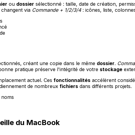
hier
ou
dossier
sélectionné : taille, date de création, permis
 changent via
Commande + 1/2/3/4
: icônes, liste, colonn
rs
ancé
ide
ectionnés, créant une copie dans le même
dossier
.
Comman
bonne pratique préserve l'intégrité de votre
stockage
exter
mplacement actuel. Ces
fonctionnalités
accélèrent considér
tidiennement de nombreux
fichiers
dans différents projets.
s noms
veille du MacBook