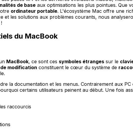
nalités de base
aux optimisations les plus pointues. Que v
votre
ordinateur portable
. L'écosystème Mac offre une rich
ce et les solutions aux problèmes courants, nous analyser
!
ntiels du MacBook
 un
MacBook
, ce sont ces
symboles étranges
sur le
clavi
de modification
constituent le cœur du système de
racco
le.
dre la documentation et les menus. Contrairement aux PC o
rquoi certains utilisateurs peinent au début. Une fois assimi
des raccourcis
tions