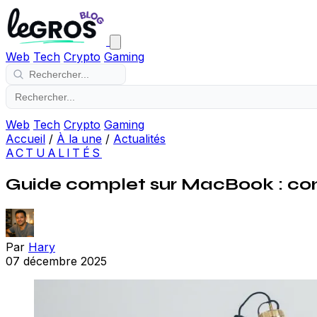
Web
Tech
Crypto
Gaming
Web
Tech
Crypto
Gaming
Accueil
/
À la une
/
Actualités
ACTUALITÉS
Guide complet sur MacBook : conse
Par
Hary
07 décembre 2025