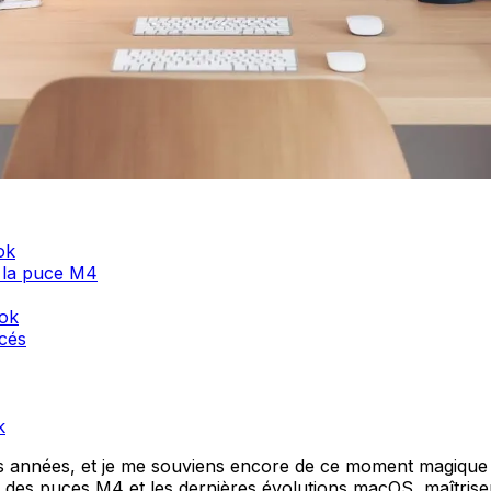
ok
 la puce M4
ook
ncés
k
années, et je me souviens encore de ce moment magique o
ée des puces M4 et les dernières évolutions macOS, maîtris