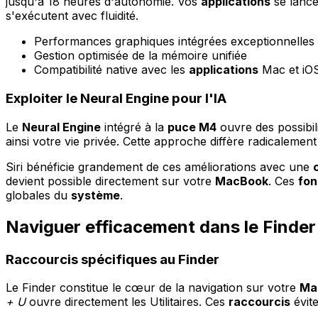
jusqu'à 18 heures d'autonomie. Vos
applications
se lance
s'exécutent avec fluidité.
Performances graphiques intégrées exceptionnelles
Gestion optimisée de la mémoire unifiée
Compatibilité native avec les
applications
Mac et iO
Exploiter le Neural Engine pour l'IA
Le
Neural Engine
intégré à la
puce M4
ouvre des possibili
ainsi votre vie privée. Cette approche diffère radicalemen
Siri bénéficie grandement de ces améliorations avec une
devient possible directement sur votre
MacBook
. Ces
fon
globales du
système
.
Naviguer efficacement dans le Finder
Raccourcis spécifiques au Finder
Le Finder constitue le cœur de la navigation sur votre
Ma
+ U
ouvre directement les Utilitaires. Ces
raccourcis
évit