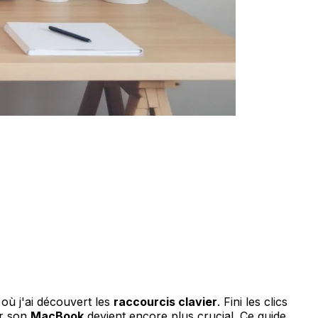
ù j'ai découvert les
raccourcis clavier
. Fini les clics
er son
MacBook
devient encore plus crucial. Ce guide