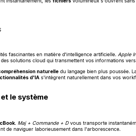
nt instantanément, les
fichiers
volumineux s'ouvrent sans 
S
tés fascinantes en matière d'intelligence artificielle.
Apple In
t des solutions cloud qui transmettent vos informations vers
compréhension naturelle
du langage bien plus poussée. La 
ctionnalités d'IA
s'intègrent naturellement dans vos work
 et le système
cBook
.
Maj + Commande + D
vous transporte instantaném
ent de naviguer laborieusement dans l'arborescence.