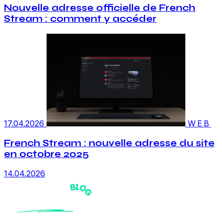
Nouvelle adresse officielle de French
Stream : comment y accéder
17.04.2026
WEB
French Stream : nouvelle adresse du site
en octobre 2025
14.04.2026