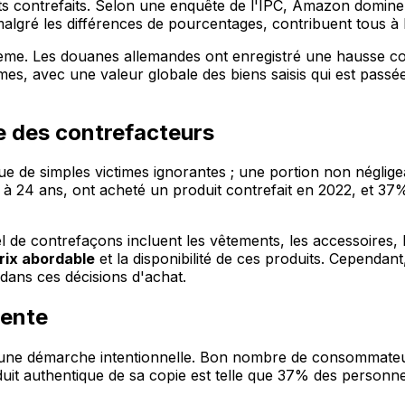
uits contrefaits. Selon une enquête de l'IPC, Amazon domin
 malgré les différences de pourcentages, contribuent tous 
e. Les douanes allemandes ont enregistré une hausse consid
mes, avec une valeur globale des biens saisis qui est passé
ée des contrefacteurs
e de simples victimes ignorantes ; une portion non néglig
5 à 24 ans, ont acheté un produit contrefait en 2022, et 37
l de contrefaçons incluent les vêtements, les accessoires, l
rix abordable
et la disponibilité de ces produits. Cependan
 dans ces décisions d'achat.
uente
it d'une démarche intentionnelle. Bon nombre de consommate
produit authentique de sa copie est telle que 37% des perso