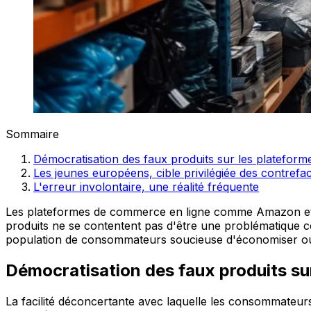
Sommaire
Démocratisation des faux produits sur les platefo
Les jeunes européens, cible privilégiée des contrefa
L'erreur involontaire, une réalité fréquente
Les plateformes de commerce en ligne comme Amazon et Al
produits ne se contentent pas d'être une problématique co
population de consommateurs soucieuse d'économiser ou
Démocratisation des faux produits s
La facilité déconcertante avec laquelle les consommateu