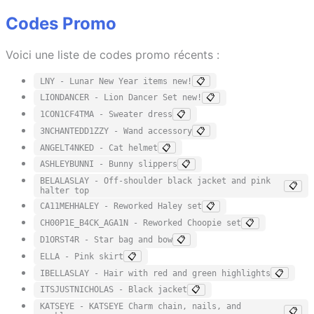
Codes Promo
Voici une liste de codes promo récents :
LNY - Lunar New Year items new!
📋
LIONDANCER - Lion Dancer Set new!
📋
1CON1CF4TMA - Sweater dress
📋
3NCHANTEDD1ZZY - Wand accessory
📋
ANGELT4NKED - Cat helmet
📋
ASHLEYBUNNI - Bunny slippers
📋
BELALASLAY - Off-shoulder black jacket and pink
📋
halter top
CA11MEHHALEY - Reworked Haley set
📋
CH00P1E_B4CK_AGA1N - Reworked Choopie set
📋
D1ORST4R - Star bag and bow
📋
ELLA - Pink skirt
📋
IBELLASLAY - Hair with red and green highlights
📋
ITSJUSTNICHOLAS - Black jacket
📋
KATSEYE - KATSEYE Charm chain, nails, and
📋