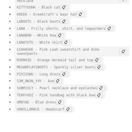
necklace
KITTYUUHH - Black cat
📋
KREEK - KreekCraft's bear hat
📋
LABOOTS - Black boots
📋
LANA - Frilly shorts, shirt, and legwarmers
📋
LANABOW - White bow
📋
LANATUTU - White skirt
📋
LEAHASHE - Pink Leah sweatshirt and Ashe
📋
sweatpants
M3RM4ID - Orange mermaid tail and top
📋
MEGANPLAYSBOOTS - Sparkly silver boots
📋
PIXIIUWU - Long dress
📋
S3M_0W3N_Y4Y - Axe
📋
SUBM15CY - Pearl necklace and eyelashes
📋
TEKKYOOZ - Pink handbag with black bow
📋
UMOYAE - Blue dress
📋
VANILLAMACE - Headscarf
📋