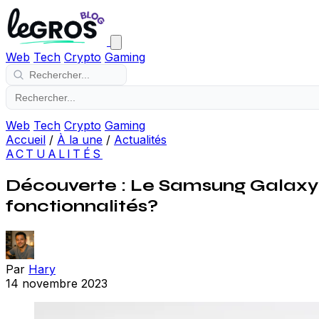
Web
Tech
Crypto
Gaming
Web
Tech
Crypto
Gaming
Accueil
/
À la une
/
Actualités
ACTUALITÉS
Découverte : Le Samsung Galaxy F
fonctionnalités?
Par
Hary
14 novembre 2023