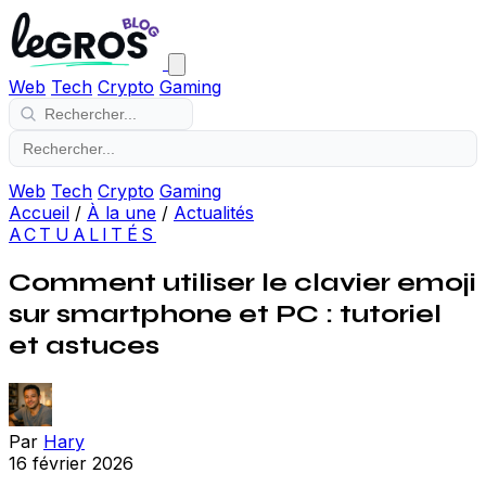
Web
Tech
Crypto
Gaming
Web
Tech
Crypto
Gaming
Accueil
/
À la une
/
Actualités
ACTUALITÉS
Comment utiliser le clavier emoji
sur smartphone et PC : tutoriel
et astuces
Par
Hary
16 février 2026