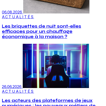
06.08.2026
ACTUALITÉS
Les briquettes de nuit sont-elles
efficaces pour un chauffage
économique à la maison ?
26.06.2026
ACTUALITÉS
Les acteurs des plateformes de jeux
numériques : les nouveaux métiers de