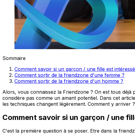
Sommaire
Comment savoir si un garçon / une fille est intéress
Comment sortir de la friendzone d'une femme ?
Comment sortir de la friendzone d'un homme ?
Alors, vous connaissez la Friendzone ? On est tous déjà pa
considère pas comme un amant potentiel. Dans cet article,
les techniques changent légèrement. Comment y arriver 
Comment savoir si un garçon / une fill
C'est la première question à se poser. Etre dans la friendzo