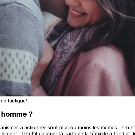
ne tactique!
n homme ?
ismes à actionner sont plus ou moins les mêmes... Un ho
ement... Il suffit de jouer la carte de la féminité à fond e