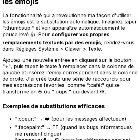
les émojis
La fonctionnalité qui a révolutionné ma façon d'utiliser
les émojis est la substitution automatique. Imaginez taper
":thumbsup:" et voir apparaître automatiquement le
pouce levé 👍. Pour
configurer vos propres
remplacements textuels par des émojis
, rendez-vous
dans Réglages Système > Clavier > Texte.
Ajoutez une nouvelle entrée en cliquant sur le bouton
"+", puis tapez le texte à remplacer dans la colonne de
gauche et insérez l'emoji correspondant dans la colonne
de droite. J'ai créé toute une série de raccourcis pour
mes expressions favorites, comme ":café:" qui se
transforme en ☕️ ou ":oups:" qui devient 🙈.
Exemples de substitutions efficaces
":coeur:" → ❤️ (pour les messages affectueux)
":facepalm:" → 🤦‍♂️ (quand les bugs informatiques
me rendent dingue)