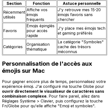
Section
Fonction
Astuce personnelle
Affiche vos
J'y retrouve mes 15-20
Récemment
émojis
émojis favoris sans
utilisés
fréquents
chercher
Émojis épinglés
J'y place mes émojis tech
Favoris
pour accès
et gaming préférés
rapide
La catégorie "Symboles"
Organisation
Catégories
cache des trésors
thématique
méconnus
Personnalisation de l'accès aux
émojis sur Mac
Pour gagner encore plus de temps, personnalisez votre
expérience émoji. J'ai configuré ma touche Globe pour
ouvrir directement le visualiseur de caractères sans
combinaison complexe
. Pour faire pareil, allez dans
Réglages Système > Clavier, puis configurez la touche
Fn/Globe pour qu'elle affiche "Emoji et symboles".