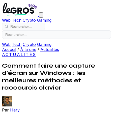
Web
Tech
Crypto
Gaming
Web
Tech
Crypto
Gaming
Accueil
/
À la une
/
Actualités
ACTUALITÉS
Comment faire une capture
d'écran sur Windows : les
meilleures méthodes et
raccourcis clavier
Par
Hary