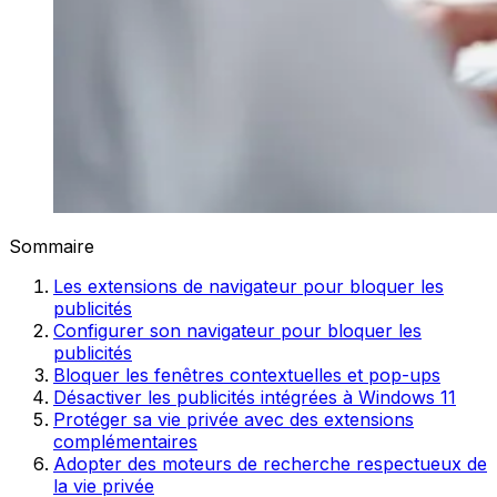
Sommaire
Les extensions de navigateur pour bloquer les
publicités
Configurer son navigateur pour bloquer les
publicités
Bloquer les fenêtres contextuelles et pop-ups
Désactiver les publicités intégrées à Windows 11
Protéger sa vie privée avec des extensions
complémentaires
Adopter des moteurs de recherche respectueux de
la vie privée