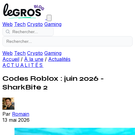
Web
Tech
Crypto
Gaming
Web
Tech
Crypto
Gaming
Accueil
/
À la une
/
Actualités
ACTUALITÉS
Codes Roblox : juin 2026 -
SharkBite 2
Par
Romain
13 mai 2026