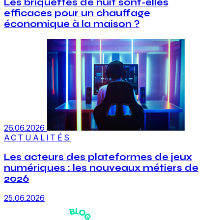
Les briquettes de nuit sont-elles
efficaces pour un chauffage
économique à la maison ?
26.06.2026
ACTUALITÉS
Les acteurs des plateformes de jeux
numériques : les nouveaux métiers de
2026
25.06.2026