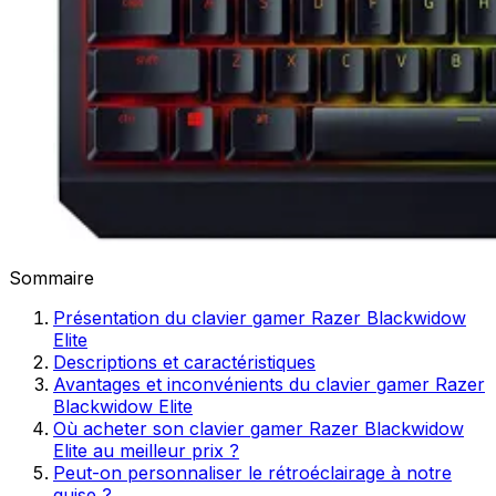
Sommaire
Présentation du clavier gamer Razer Blackwidow
Elite
Descriptions et caractéristiques
Avantages et inconvénients du clavier gamer Razer
Blackwidow Elite
Où acheter son clavier gamer Razer Blackwidow
Elite au meilleur prix ?
Peut-on personnaliser le rétroéclairage à notre
guise ?