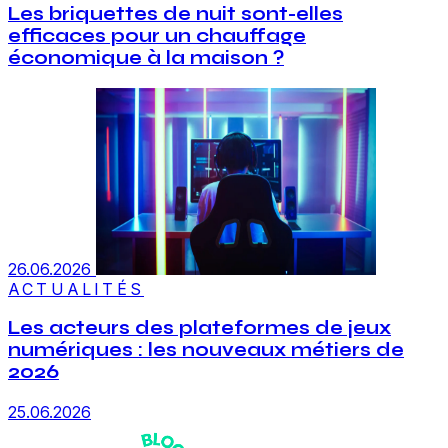
Les briquettes de nuit sont-elles
efficaces pour un chauffage
économique à la maison ?
26.06.2026
ACTUALITÉS
Les acteurs des plateformes de jeux
numériques : les nouveaux métiers de
2026
25.06.2026