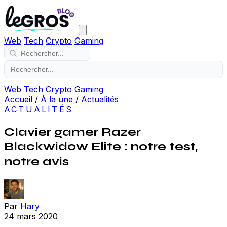
Web
Tech
Crypto
Gaming
Web
Tech
Crypto
Gaming
Accueil
/
À la une
/
Actualités
ACTUALITÉS
Clavier gamer Razer
Blackwidow Elite : notre test,
notre avis
Par
Hary
24 mars 2020