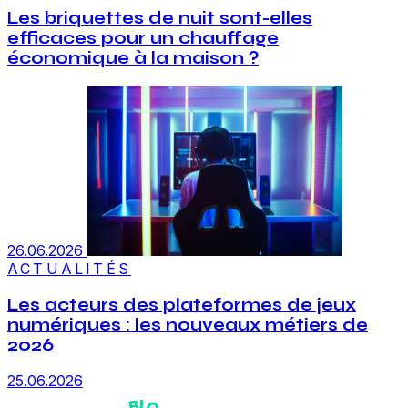
Les briquettes de nuit sont-elles
efficaces pour un chauffage
économique à la maison ?
26.06.2026
ACTUALITÉS
Les acteurs des plateformes de jeux
numériques : les nouveaux métiers de
2026
25.06.2026