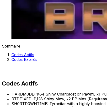
Sommaire
Codes Actifs
Codes Expirés
Codes Actifs
HARDM0DE: 1\64 Shiny Charcadet or Pawmi, x1 Pu
RTDF1XED: 1\128 Shiny Mew, x2 PP Max (Requirem
SH0RTD0WNT1ME: Tyranitar with a highly boosted 