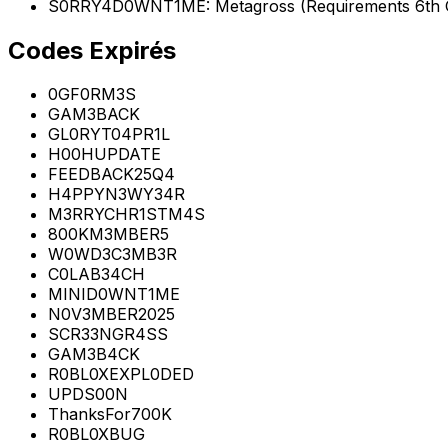
S0RRY4D0WNT1ME: Metagross (Requirements 6th 
Codes Expirés
0GF0RM3S
GAM3BACK
GL0RYT04PR1L
H00HUPDATE
FEEDBACK25Q4
H4PPYN3WY34R
M3RRYCHR1STM4S
800KM3MBER5
W0WD3C3MB3R
C0LAB34CH
MINID0WNT1ME
N0V3MBER2025
SCR33NGR4SS
GAM3B4CK
R0BL0XEXPL0DED
UPDS00N
ThanksFor700K
R0BL0XBUG