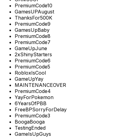
PremiumCode10
GamesUPAugust
ThanksFor500K
PremiumCode9
GamesUpBaby
PremiumCode8
PremiumCode7
GameUpJune
2xShinyStarters
PremiumCode6
PremiumCode5
RobloxIsCool
GameUpYay
MAINTENANCEOVER
PremiumCode4
YayForPokemon
6YearsOfPBB
FreeBPSorryForDelay
PremiumCode3
BoogaBooga
TestingEnded
GameIsUpGuys