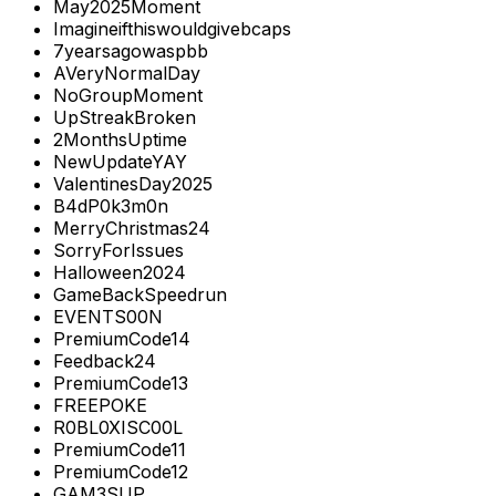
May2025Moment
Imagineifthiswouldgivebcaps
7yearsagowaspbb
AVeryNormalDay
NoGroupMoment
UpStreakBroken
2MonthsUptime
NewUpdateYAY
ValentinesDay2025
B4dP0k3m0n
MerryChristmas24
SorryForIssues
Halloween2024
GameBackSpeedrun
EVENTS00N
PremiumCode14
Feedback24
PremiumCode13
FREEPOKE
R0BL0XISC00L
PremiumCode11
PremiumCode12
GAM3SUP