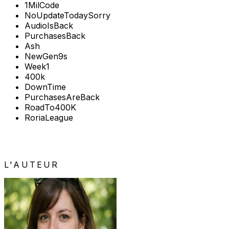
1MilCode
NoUpdateTodaySorry
AudioIsBack
PurchasesBack
Ash
NewGen9s
Week1
400k
DownTime
PurchasesAreBack
RoadTo400K
RoriaLeague
L'AUTEUR