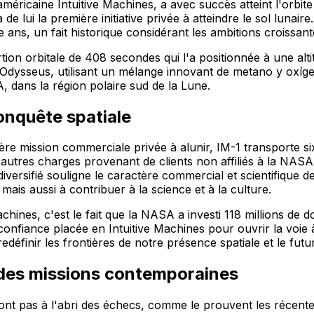
méricaine Intuitive Machines, a avec succès atteint l'orbite 
 lui la première initiative privée à atteindre le sol lunair
e ans, un fait historique considérant les ambitions croissant
ertion orbitale de 408 secondes qui l'a positionnée à une a
r d'Odysseus, utilisant un mélange innovant de metano y oxí
, dans la région polaire sud de la Lune.
conquête spatiale
ière mission commerciale privée à alunir, IM-1 transporte 
utres charges provenant de clients non affiliés à la NASA.
versifié souligne le caractère commercial et scientifique d
mais aussi à contribuer à la science et à la culture.
achines, c'est le fait que la NASA a investi 118 millions d
a confiance placée en Intuitive Machines pour ouvrir la voie 
définir les frontières de notre présence spatiale et le futur
des missions contemporaines
 sont pas à l'abri des échecs, comme le prouvent les récen