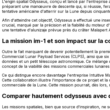
L'engin spatial Odysseus, conçu et lancé par l'entreprise a
préparant une manœuvre de descente qui, si réussie, fera de
tentative américaine d'atterrir sur la Lune depuis cinquant
Afin d'atteindre cet objectif, Odysseus a effectué une ins
crucial, marqué par la précision et la fiabilité du moteu
une tentative d'alunizaje prévue près du crâter Malapert A
La mission im-1 et son impact sur la 
Outre le fait marquant de devenir potentiellement la prem
Commercial Lunar Payload Services (CLPS), ainsi que six a
données et un petit télescope astronomique. Ce mélange di
concept de la viabilité des missions commerciales lunaires 
Ce qui distingue encore davantage l'entreprise Intuitive M
Cette collaboration illustre l'importance de ce projet et l
commerciale de la Lune. Cette mission pourrait, dès lors, re
Comparer hautement odysseus avec 
Les missions spatiales, bien que source d'inspiration, ne