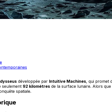
le
ontemporaines
Odysseus
développée par
Intuitive Machines
, qui promet 
e seulement
92 kilomètres
de la surface lunaire. Alors que
onquête spatiale.
orique