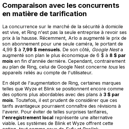
Comparaison avec les concurrents
en matière de tarification
La concurrence sur le marché de la sécurité à domicile
est vive, et Ring n'est pas la seule entreprise à revoir ses
prix à la hausse. Récemment, Arlo a augmenté le prix de
son abonnement pour une seule caméra, le portant de
4,99 $ à
7,99 $ mensuels
. De son côté,
Google Nest
a
augmenté son plan le plus économique de 6 $ à
8 $ par
mois
en fin d'année dernière. Cependant, contrairement
au plan de Ring, celui de Google Nest concerne
tous
les
appareils reliés au compte de l'utilisateur.
En dépit de l'augmentation de Ring, certaines marques
telles que Wyze et Blink se positionnent encore comme
des options plus abordables avec des plans à
3 $ par
mois
. Toutefois, il est prudent de considérer que ces
tarifs avantageux pourraient connaître des révisions à
l'avenir. Pour éviter de telles surprises tarifaires,
l'enregistrement local
représente une alternative
viable. Les systèmes de Blink et Wyze offrent cette
option, tout comme ceux de
Eufy et Reolink
.