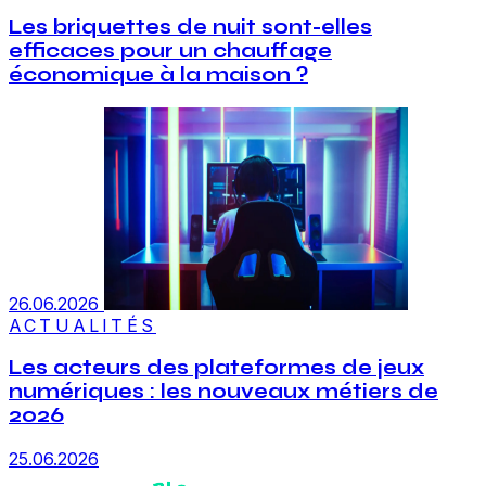
Les briquettes de nuit sont-elles
efficaces pour un chauffage
économique à la maison ?
26.06.2026
ACTUALITÉS
Les acteurs des plateformes de jeux
numériques : les nouveaux métiers de
2026
25.06.2026