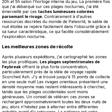
20h et 5h selon l'horloge interne du jeu. La première fois
que j'ai débarqué sur ces plages nocturnes, j'ai été
émerveillé par ces
taches lumineuses colorées
parsemant le rivage
. Contrairement à d'autres
ressources discrètes du monde de Palworld, le sable de
nuit étoilée se repère facilement dans l'obscurité grâce à
sa lueur caractéristique, ce qui facilite considérablement
l'exploration nocturne.
Les meilleures zones de récolte
Après plusieurs expéditions, j'ai cartographié les zones
les plus prolifiques.
Les plages septentrionales de
Feybreak
offrent la plus forte concentration,
particulièrement près de la stèle de voyage rapide
Scorched Ash. J'y ai trouvé jusqu'à 15 points de collecte
en une seule nuit! Les rivages orientaux présentent une
densité moyenne mais restent intéressants à chercher,
tandis que les plages occidentales sont moins
généreuses. Un conseil de vétéran: ces zones se
rechargent approximativement toutes les deux nuits de
jeu, alors n'hésitez pas à alterner entre différentes
activités avant d'y retourner.
La patience est votre