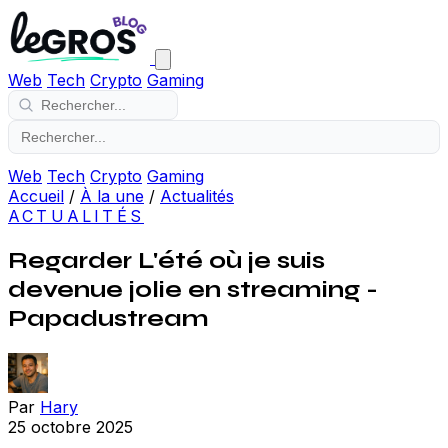
Web
Tech
Crypto
Gaming
Web
Tech
Crypto
Gaming
Accueil
/
À la une
/
Actualités
ACTUALITÉS
Regarder L'été où je suis
devenue jolie en streaming -
Papadustream
Par
Hary
25 octobre 2025