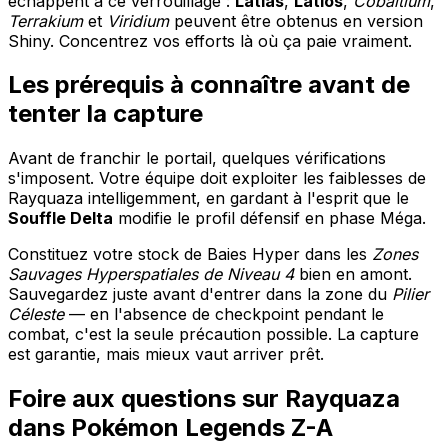
échappent à ce verrouillage :
Latias
,
Latios
,
Cobaltium
,
Terrakium
et
Viridium
peuvent être obtenus en version
Shiny. Concentrez vos efforts là où ça paie vraiment.
Les prérequis à connaître avant de
tenter la capture
Avant de franchir le portail, quelques vérifications
s'imposent. Votre équipe doit exploiter les faiblesses de
Rayquaza intelligemment, en gardant à l'esprit que le
Souffle Delta
modifie le profil défensif en phase Méga.
Constituez votre stock de Baies Hyper dans les
Zones
Sauvages Hyperspatiales de Niveau 4
bien en amont.
Sauvegardez juste avant d'entrer dans la zone du
Pilier
Céleste
— en l'absence de checkpoint pendant le
combat, c'est la seule précaution possible. La capture
est garantie, mais mieux vaut arriver prêt.
Foire aux questions sur Rayquaza
dans Pokémon Legends Z-A