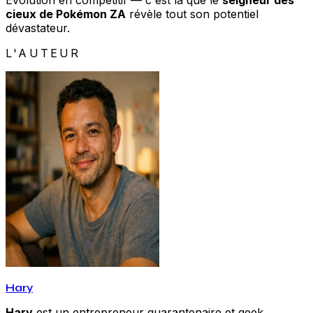
Évolution en compétitif — c'est là que le
seigneur des
cieux de Pokémon ZA
révèle tout son potentiel
dévastateur.
L'AUTEUR
Hary
Hary
est un entrepreneur quarantenaire et geek,