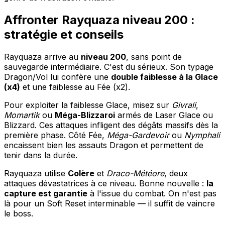
Affronter Rayquaza niveau 200 :
stratégie et conseils
Rayquaza arrive au
niveau 200
, sans point de
sauvegarde intermédiaire. C'est du sérieux. Son typage
Dragon/Vol lui confère une
double faiblesse à la Glace
(x4)
et une faiblesse au Fée (x2).
Pour exploiter la faiblesse Glace, misez sur
Givrali
,
Momartik
ou
Méga-Blizzaroi
armés de Laser Glace ou
Blizzard. Ces attaques infligent des dégâts massifs dès la
première phase. Côté Fée,
Méga-Gardevoir
ou
Nymphali
encaissent bien les assauts Dragon et permettent de
tenir dans la durée.
Rayquaza utilise
Colère
et
Draco-Météore
, deux
attaques dévastatrices à ce niveau. Bonne nouvelle :
la
capture est garantie
à l'issue du combat. On n'est pas
là pour un Soft Reset interminable — il suffit de vaincre
le boss.