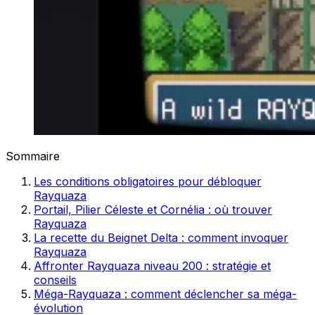
Sommaire
Les conditions obligatoires pour débloquer
Rayquaza
Portail, Pilier Céleste et Cornélia : où trouver
Rayquaza
La recette du Beignet Delta : comment invoquer
Rayquaza
Affronter Rayquaza niveau 200 : stratégie et
conseils
Méga-Rayquaza : comment déclencher sa méga-
évolution