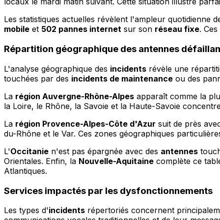
locaux le mardi matin suivant. Cette situation illustre pa
Les statistiques actuelles révèlent l'ampleur quotidienne 
mobile
et
502 pannes internet
sur son
réseau fixe
. Ces
Répartition géographique des antennes défailla
L'analyse géographique des
incidents
révèle une répartit
touchées par des
incidents de maintenance
ou des pann
La
région Auvergne-Rhône-Alpes
apparaît comme la plus
la Loire, le Rhône, la Savoie et la Haute-Savoie concentr
La
région Provence-Alpes-Côte d'Azur
suit de près ave
du-Rhône et le Var. Ces zones géographiques particulière
L'
Occitanie
n'est pas épargnée avec des
antennes
touch
Orientales. Enfin, la
Nouvelle-Aquitaine
complète ce tabl
Atlantiques.
Services impactés par les dysfonctionnements
Les types d'
incidents
répertoriés concernent principalemen