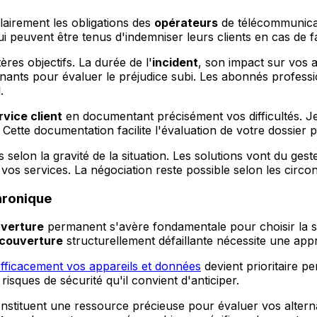
clairement les obligations des
opérateurs
de télécommunicat
i peuvent être tenus d'indemniser leurs clients en cas de 
res objectifs. La durée de l'
incident
, son impact sur vos a
ants pour évaluer le préjudice subi. Les abonnés professi
.
rvice client
en documentant précisément vos difficultés. 
Cette documentation facilite l'évaluation de votre dossier p
lon la gravité de la situation. Les solutions vont du ges
os services. La négociation reste possible selon les circon
hronique
verture
permanent s'avère fondamentale pour choisir la s
couverture
structurellement défaillante nécessite une appr
fficacement vos appareils et données
devient prioritaire p
ques de sécurité qu'il convient d'anticiper.
stituent une ressource précieuse pour évaluer vos altern