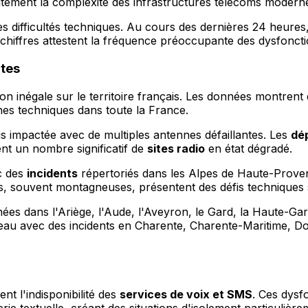
rfaitement la complexité des infrastructures télécoms modern
des difficultés techniques. Au cours des dernières 24 heure
 chiffres attestent la fréquence préoccupante des dysfonct
ntes
ion inégale sur le territoire français. Les données montre
es techniques dans toute la France.
 impactée avec de multiples antennes défaillantes. Les
dé
ent un nombre significatif de
sites radio
en état dégradé.
c des
incidents
répertoriés dans les Alpes de Haute-Proven
s, souvent montagneuses, présentent des défis techniques 
ées dans l'Ariège, l'Aude, l'Aveyron, le Gard, la Haute-Garo
eau avec des incidents en Charente, Charente-Maritime, D
t l'indisponibilité des
services de voix et SMS
. Ces dysf