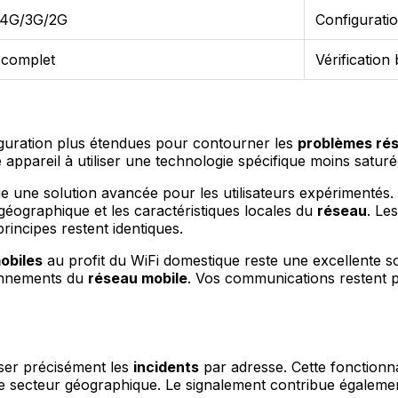
 4G/3G/2G
Configurati
 complet
Vérificatio
iguration plus étendues pour contourner les
problèmes ré
ppareil à utiliser une technologie spécifique moins saturé
e une solution avancée pour les utilisateurs expérimentés
éographique et les caractéristiques locales du
réseau
. Le
rincipes restent identiques.
obiles
au profit du WiFi domestique reste une excellente so
ionnements du
réseau mobile
. Vos communications restent po
ser précisément les
incidents
par adresse. Cette fonctionn
secteur géographique. Le signalement contribue également 