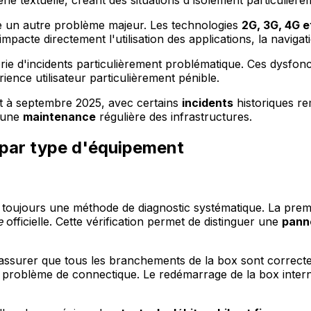
ie textuelle, créant des situations d'isolement particulière
e un autre problème majeur. Les technologies
2G, 3G, 4G e
n impacte directement l'utilisation des applications, la naviga
ie d'incidents particulièrement problématique. Ces dysfo
rience utilisateur particulièrement pénible.
ût à septembre 2025, avec certains
incidents
historiques re
d'une
maintenance
régulière des infrastructures.
n par type d'équipement
ue toujours une méthode de diagnostic systématique. La pre
e
officielle. Cette vérification permet de distinguer une
pann
assurer que tous les branchements de la box sont correct
n problème de connectique. Le redémarrage de la box intern