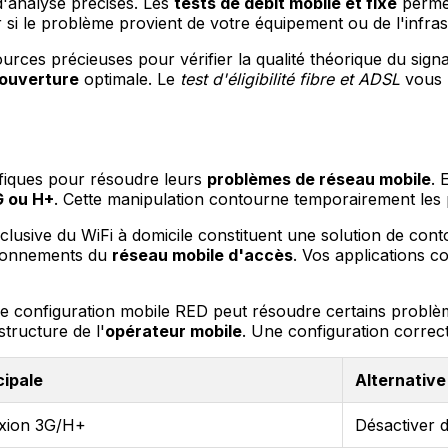
 d'analyse précises. Les
tests de débit mobile et fixe
permet
i le problème provient de votre équipement ou de l'infrast
urces précieuses pour vérifier la qualité théorique du sig
ouverture
optimale. Le
test d'éligibilité fibre et ADSL
vous r
ifiques pour résoudre leurs
problèmes de réseau mobile
. 
G ou H+
. Cette manipulation contourne temporairement les
exclusive du WiFi à domicile constituent une solution de co
tionnements du
réseau mobile d'accès
. Vos applications 
de configuration mobile RED peut résoudre certains problè
structure de l'
opérateur mobile
. Une configuration correcte
cipale
Alternative
xion 3G/H+
Désactiver d