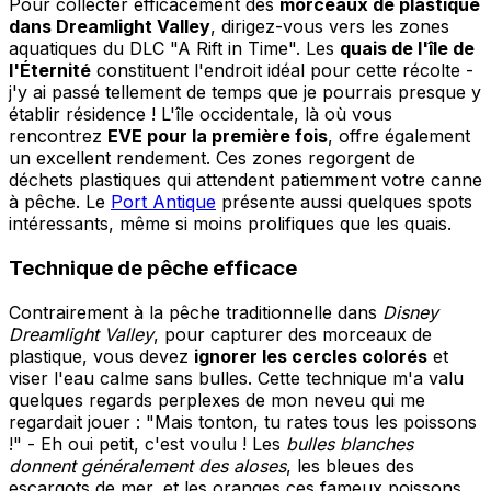
Pour collecter efficacement des
morceaux de plastique
dans Dreamlight Valley
, dirigez-vous vers les zones
aquatiques du DLC "A Rift in Time". Les
quais de l'île de
l'Éternité
constituent l'endroit idéal pour cette récolte -
j'y ai passé tellement de temps que je pourrais presque y
établir résidence ! L'île occidentale, là où vous
rencontrez
EVE pour la première fois
, offre également
un excellent rendement. Ces zones regorgent de
déchets plastiques qui attendent patiemment votre canne
à pêche. Le
Port Antique
présente aussi quelques spots
intéressants, même si moins prolifiques que les quais.
Technique de pêche efficace
Contrairement à la pêche traditionnelle dans
Disney
Dreamlight Valley
, pour capturer des morceaux de
plastique, vous devez
ignorer les cercles colorés
et
viser l'eau calme sans bulles. Cette technique m'a valu
quelques regards perplexes de mon neveu qui me
regardait jouer : "Mais tonton, tu rates tous les poissons
!" - Eh oui petit, c'est voulu ! Les
bulles blanches
donnent généralement des aloses
, les bleues des
escargots de mer, et les oranges ces fameux poissons