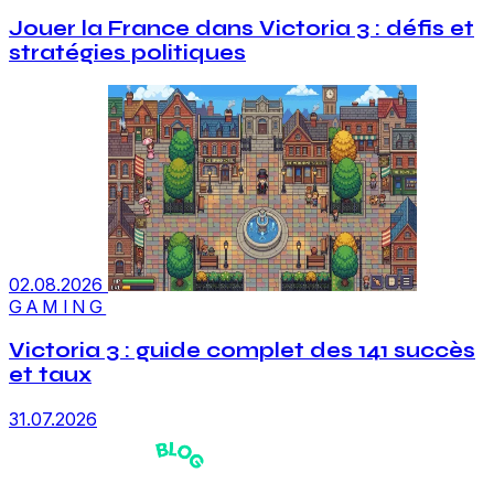
Jouer la France dans Victoria 3 : défis et
stratégies politiques
02.08.2026
GAMING
Victoria 3 : guide complet des 141 succès
et taux
31.07.2026