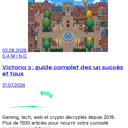
02.08.2026
GAMING
Victoria 3 : guide complet des 141 succès
et taux
31.07.2026
Gaming, tech, web et crypto décryptés depuis 2018.
Plus de 1500 articles pour nourrir votre curiosité