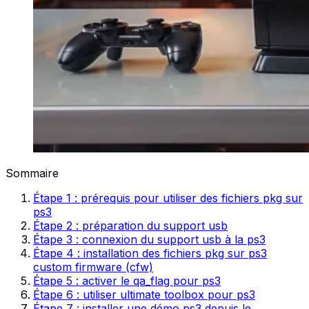
Sommaire
Étape 1 : prérequis pour utiliser des fichiers pkg sur
ps3
Étape 2 : préparation du support usb
Étape 3 : connexion du support usb à la ps3
Étape 4 : installation des fichiers pkg sur ps3
custom firmware (cfw)
Étape 5 : activer le qa_flag pour ps3
Étape 6 : utiliser ultimate toolbox pour ps3
Étape 7 : installer une démo ps3 depuis le