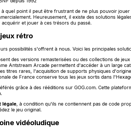
 BNF depuis 1992
s à quel point il peut être frustrant de ne plus pouvoir jou
mercialement. Heureusement, il existe des solutions légal
 acquérir et jouer à ces trésors du passé.
jeux rétro
urs possibilités s'offrent à nous. Voici les principales soluti
ent des versions remasterisées ou des collections de jeux
e Antstream Arcade permettent d'accéder à un large catal
s titres rares, l'acquisition de supports physiques d'origine
ionale de France conserve tous les jeux sortis dans l'Hexa
référés grâce à des rééditions sur GOG.com. Cette platefo
.
t légale
, à condition qu'ils ne contiennent pas de code prop
ez le jeu original.
moine vidéoludique