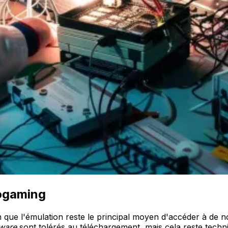
rogaming
en que l'émulation reste le principal moyen d'accéder à de 
ware
sont tolérés au téléchargement, mais cela reste techni