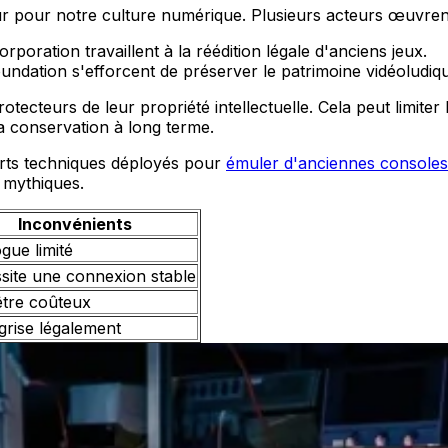
ur pour notre culture numérique. Plusieurs acteurs œuvren
oration travaillent à la réédition légale d'anciens jeux.
undation s'efforcent de préserver le patrimoine vidéoludiq
ecteurs de leur propriété intellectuelle. Cela peut limiter l
 conservation à long terme.
forts techniques déployés pour
émuler d'anciennes console
 mythiques.
Inconvénients
gue limité
site une connexion stable
être coûteux
grise légalement