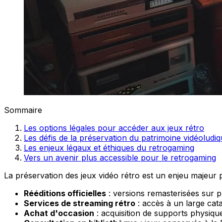
Sommaire
Les options légales pour accéder aux jeux rétro
Les défis de la préservation du patrimoine vidéoludi
Les enjeux légaux et éthiques du retrogaming
Vers un avenir plus accessible pour le retrogaming
La préservation des jeux vidéo rétro est un enjeu majeur p
Rééditions officielles
: versions remasterisées sur 
Services de streaming rétro
: accès à un large cat
Achat d'occasion
: acquisition de supports physique