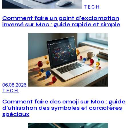
TECH
Comment faire un point d'exclamation
inversé sur Mac : guide rapide et simple
06.08.2026
TECH
Comment faire des emoji sur Mac : guide
d'utilisation des symboles et caractères
spéciaux