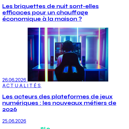
Les briquettes de nuit sont-elles
efficaces pour un chauffage
économique à la maison ?
26.06.2026
ACTUALITÉS
Les acteurs des plateformes de jeux
numériques : les nouveaux métiers de
2026
25.06.2026