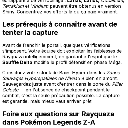
échappent à ce verrouillage :
Latias
,
Latios
,
Cobaltium
,
Terrakium
et
Viridium
peuvent être obtenus en version
Shiny. Concentrez vos efforts là où ça paie vraiment.
Les prérequis à connaître avant de
tenter la capture
Avant de franchir le portail, quelques vérifications
s'imposent. Votre équipe doit exploiter les faiblesses de
Rayquaza intelligemment, en gardant à l'esprit que le
Souffle Delta
modifie le profil défensif en phase Méga.
Constituez votre stock de Baies Hyper dans les
Zones
Sauvages Hyperspatiales de Niveau 4
bien en amont.
Sauvegardez juste avant d'entrer dans la zone du
Pilier
Céleste
— en l'absence de checkpoint pendant le
combat, c'est la seule précaution possible. La capture
est garantie, mais mieux vaut arriver prêt.
Foire aux questions sur Rayquaza
dans Pokémon Legends Z-A