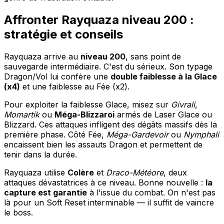
Affronter Rayquaza niveau 200 :
stratégie et conseils
Rayquaza arrive au
niveau 200
, sans point de
sauvegarde intermédiaire. C'est du sérieux. Son typage
Dragon/Vol lui confère une
double faiblesse à la Glace
(x4)
et une faiblesse au Fée (x2).
Pour exploiter la faiblesse Glace, misez sur
Givrali
,
Momartik
ou
Méga-Blizzaroi
armés de Laser Glace ou
Blizzard. Ces attaques infligent des dégâts massifs dès la
première phase. Côté Fée,
Méga-Gardevoir
ou
Nymphali
encaissent bien les assauts Dragon et permettent de
tenir dans la durée.
Rayquaza utilise
Colère
et
Draco-Météore
, deux
attaques dévastatrices à ce niveau. Bonne nouvelle :
la
capture est garantie
à l'issue du combat. On n'est pas
là pour un Soft Reset interminable — il suffit de vaincre
le boss.