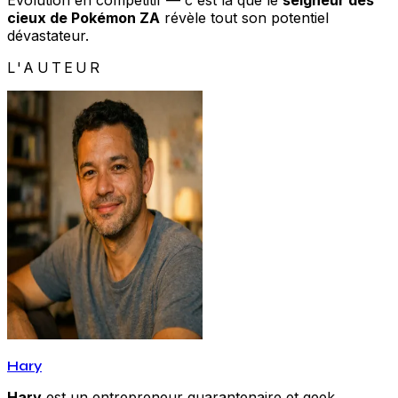
Évolution en compétitif — c'est là que le
seigneur des
cieux de Pokémon ZA
révèle tout son potentiel
dévastateur.
L'AUTEUR
Hary
Hary
est un entrepreneur quarantenaire et geek,