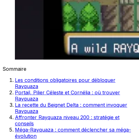
Sommaire
Les conditions obligatoires pour débloquer
Rayquaza
Portail, Pilier Céleste et Cornélia : où trouver
Rayquaza
La recette du Beignet Delta : comment invoquer
Rayquaza
Affronter Rayquaza niveau 200 : stratégie et
conseils
Méga-Rayquaza : comment déclencher sa méga-
évolution