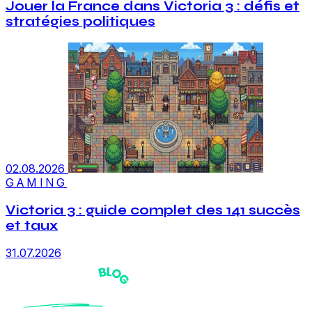
Jouer la France dans Victoria 3 : défis et
stratégies politiques
02.08.2026
GAMING
Victoria 3 : guide complet des 141 succès
et taux
31.07.2026