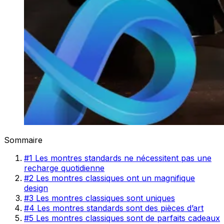
Sommaire
#1 Les montres standards ne nécessitent pas une
recharge quotidienne
#2 Les montres classiques ont un magnifique
design
#3 Les montres classiques sont uniques
#4 Les montres standards sont des pièces d’art
#5 Les montres classiques sont de parfaits cadeaux