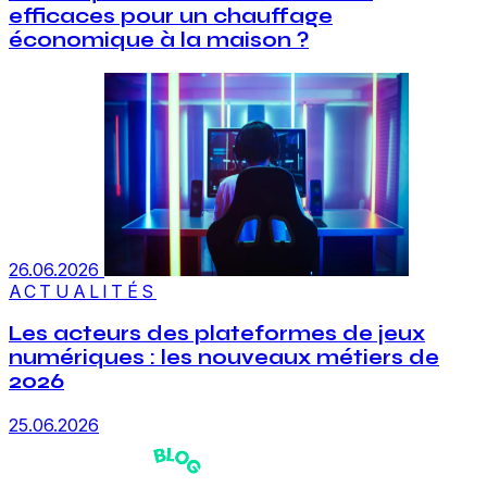
efficaces pour un chauffage
économique à la maison ?
26.06.2026
ACTUALITÉS
Les acteurs des plateformes de jeux
numériques : les nouveaux métiers de
2026
25.06.2026