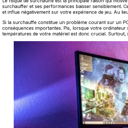
Le risque de surchauffe est la principale raison qui motiv
surchauffer et ses performances baisser sensiblement. Cela
et influe négativement sur votre expérience de jeu. Au lie
Si la surchauffe constitue un problème courant sur un PC g
conséquences importantes. Pis, lorsque votre ordinateur 
températures de votre matériel est donc crucial. Surtout, i