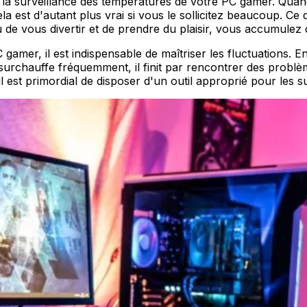
e la surveillance des températures de votre PC gamer. Quand
 est d'autant plus vrai si vous le sollicitez beaucoup. Ce 
u de vous divertir et de prendre du plaisir, vous accumulez 
amer, il est indispensable de maîtriser les fluctuations. En
surchauffe fréquemment, il finit par rencontrer des probl
l est primordial de disposer d'un outil approprié pour les s