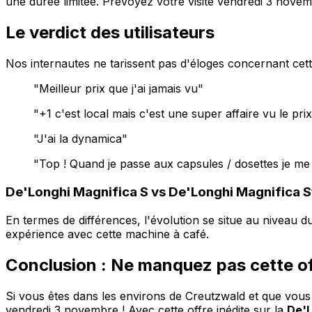
une durée limitée. Prévoyez votre visite vendredi 3 novem
Le verdict des utilisateurs
Nos internautes ne tarissent pas d'éloges concernant cet
"Meilleur prix que j'ai jamais vu"
"+1 c'est local mais c'est une super affaire vu le p
"J'ai la dynamica"
"Top ! Quand je passe aux capsules / dosettes je me
De'Longhi Magnifica S vs De'Longhi Magnifica S
En termes de différences, l'évolution se situe au niveau d
expérience avec cette machine à café.
Conclusion : Ne manquez pas cette of
Si vous êtes dans les environs de Creutzwald et que vous
vendredi 3 novembre ! Avec cette offre inédite sur la
De'L