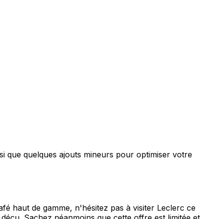
insi que quelques ajouts mineurs pour optimiser votre
é haut de gamme, n'hésitez pas à visiter Leclerc ce
 déçu. Sachez néanmoins que cette offre est limitée et