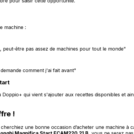
bre pour saisir cette opportunité.
te machine :
rix, peut-être pas assez de machines pour tout le monde"
 demande comment j'ai fait avant"
tart
u Doppio+ qui vient s'ajouter aux recettes disponibles et a
fre !
 cherchiez une bonne occasion d’acheter une machine à caf
onghi Magnifica Start ECAM220.21.B
, vous ne serez pas