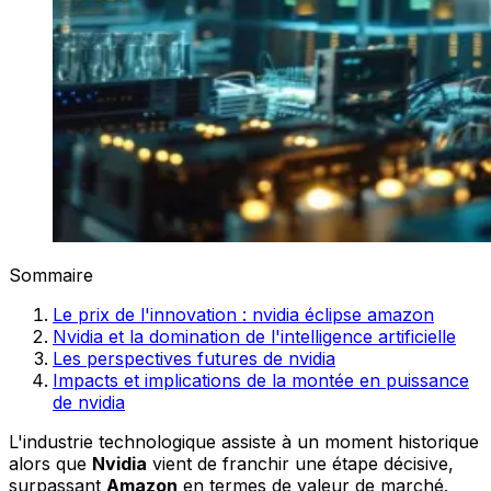
Sommaire
Le prix de l'innovation : nvidia éclipse amazon
Nvidia et la domination de l'intelligence artificielle
Les perspectives futures de nvidia
Impacts et implications de la montée en puissance
de nvidia
L'industrie technologique assiste à un moment historique
alors que
Nvidia
vient de franchir une étape décisive,
surpassant
Amazon
en termes de valeur de marché.