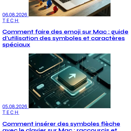
06.08.2026
TECH
Comment faire des emoji sur Mac : guide
d'utilisation des symboles et caractères
spéciaux
05.08.2026
TECH
Comment insérer des symboles flèche
avec le clavier sur Mac : raccourcis et