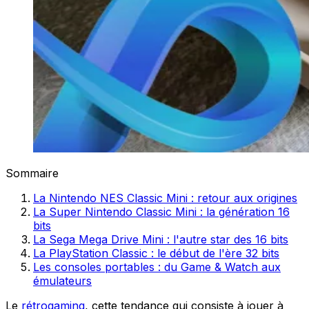
Sommaire
La Nintendo NES Classic Mini : retour aux origines
La Super Nintendo Classic Mini : la génération 16
bits
La Sega Mega Drive Mini : l'autre star des 16 bits
La PlayStation Classic : le début de l'ère 32 bits
Les consoles portables : du Game & Watch aux
émulateurs
Le
rétrogaming
, cette tendance qui consiste à jouer à