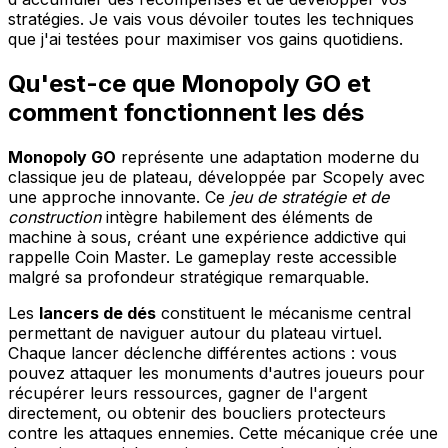
stratégies. Je vais vous dévoiler toutes les techniques
que j'ai testées pour maximiser vos gains quotidiens.
Qu'est-ce que Monopoly GO et
comment fonctionnent les dés
Monopoly GO
représente une adaptation moderne du
classique jeu de plateau, développée par Scopely avec
une approche innovante. Ce
jeu de stratégie et de
construction
intègre habilement des éléments de
machine à sous, créant une expérience addictive qui
rappelle Coin Master. Le gameplay reste accessible
malgré sa profondeur stratégique remarquable.
Les
lancers de dés
constituent le mécanisme central
permettant de naviguer autour du plateau virtuel.
Chaque lancer déclenche différentes actions : vous
pouvez attaquer les monuments d'autres joueurs pour
récupérer leurs ressources, gagner de l'argent
directement, ou obtenir des boucliers protecteurs
contre les attaques ennemies. Cette mécanique crée une