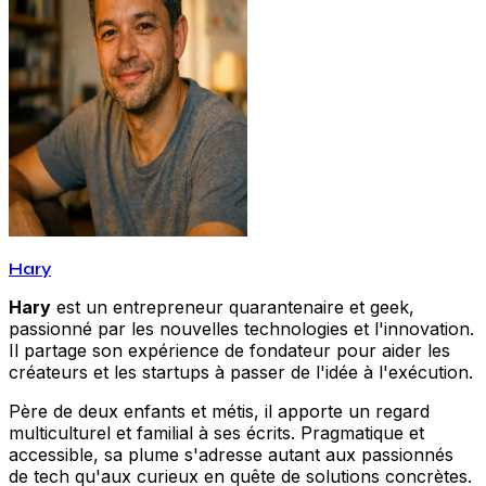
Hary
Hary
est un entrepreneur quarantenaire et geek,
passionné par les nouvelles technologies et l'innovation.
Il partage son expérience de fondateur pour aider les
créateurs et les startups à passer de l'idée à l'exécution.
Père de deux enfants et métis, il apporte un regard
multiculturel et familial à ses écrits. Pragmatique et
accessible, sa plume s'adresse autant aux passionnés
de tech qu'aux curieux en quête de solutions concrètes.