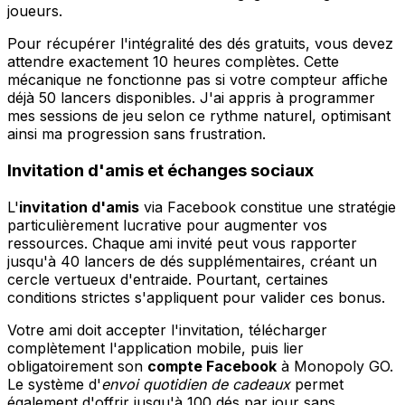
joueurs.
Pour récupérer l'intégralité des dés gratuits, vous devez
attendre exactement 10 heures complètes. Cette
mécanique ne fonctionne pas si votre compteur affiche
déjà 50 lancers disponibles. J'ai appris à programmer
mes sessions de jeu selon ce rythme naturel, optimisant
ainsi ma progression sans frustration.
Invitation d'amis et échanges sociaux
L'
invitation d'amis
via Facebook constitue une stratégie
particulièrement lucrative pour augmenter vos
ressources. Chaque ami invité peut vous rapporter
jusqu'à 40 lancers de dés supplémentaires, créant un
cercle vertueux d'entraide. Pourtant, certaines
conditions strictes s'appliquent pour valider ces bonus.
Votre ami doit accepter l'invitation, télécharger
complètement l'application mobile, puis lier
obligatoirement son
compte Facebook
à Monopoly GO.
Le système d'
envoi quotidien de cadeaux
permet
également d'offrir jusqu'à 100 dés par jour sans