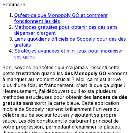
Sommaire
Qu'est-ce que Monopoly GO et comment
fonctionnent les dés
Méthodes gratuites pour obtenir des dés sans
dépenser d'argent
Liens quotidiens officiels de Scopely pour des dés
gratuits
Stratégies avancées et mini-jeux pour maximiser
ses gains
Bon, soyons honnêtes : qui n'a jamais ressenti cette
petite frustration quand les
dés Monopoly GO
viennent
à manquer au moment crucial ? Moi, ça m'est arrivé
plus d'une fois, et franchement, c'est là que ça pique !
Heureusement, j'ai découvert qu'il existe plusieurs
méthodes astucieuses pour obtenir des
lancers de dés
gratuits
sans sortir la carte bleue. Cette application
mobile de Scopely reprend brillamment l'univers du
célèbre jeu de société tout en y ajoutant sa propre
sauce. Les dés constituent le carburant principal de
votre progression, permettant d'examiner le plateau,
d'accumuler des récompenses et de développer vos