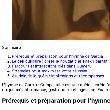
Sommaire
Prérequis et préparation pour l'hymne de Garcia
Le défi culinaire : créer le nougat d'ajilenakh parfait
Parcours et interactions clés dans Sumeru
Stratégies pour maximiser votre réussite
Au-delà de la quête : implications et récompenses
L'hymne de Garcia : Compatibilité est une quête secrète 
unique mêlant romance, gastronomie et ingénierie. Exami
Prérequis et préparation pour l'hymne