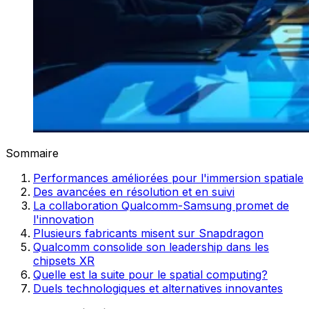
Sommaire
Performances améliorées pour l'immersion spatiale
Des avancées en résolution et en suivi
La collaboration Qualcomm-Samsung promet de
l'innovation
Plusieurs fabricants misent sur Snapdragon
Qualcomm consolide son leadership dans les
chipsets XR
Quelle est la suite pour le spatial computing?
Duels technologiques et alternatives innovantes