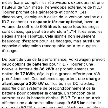
mètre (sans compter les rétroviseurs extérieurs) et une
hauteur de 1,54 mètre, l'enveloppe extérieure de l'ID.7
Tourer promet déjà générosité et confort. Ces
dimensions, identiques à celles de la version berline du
ID.7, cachent un
espace intérieur optimisé
, avec un
volume de coffre de 605 litres lorsque tous les sièges
sont utilisés, qui peut être étendu à 1.714 litres avec les
sièges arrière rabattus. Cela signifie non seulement
beaucoup d'espace pour les bagages, mais aussi une
capacité d'adaptation remarquable pour tous types
d'usage.
Du point de vue de la performance, Volkswagen prévoit
deux options de batteries pour l'ID.7 Tourer : une
nouvelle batterie de
86 kWh
et probablement une
option de
77 kWh
, déjà la plus grande offerte par VW
précédemment. Ces batteries supportent une
charge
allant jusqu'à 200 kW
sur les bornes DC rapides,
assortie d'un système de préconditionnement de la
batterie pour optimiser la charge. En fonction de la
version et de la batterie choisie, l'ID.7 Tourer pourrait
afficher une autonomie allant jusqu'à
685 km
selon le
protocole WLTP, plaçant ce combi électrique en tête de