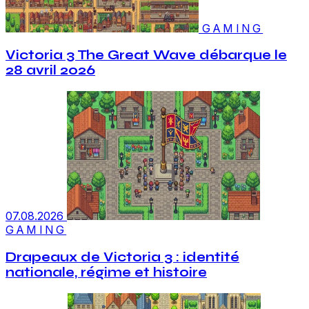
GAMING
Victoria 3 The Great Wave débarque le
28 avril 2026
07.08.2026
GAMING
Drapeaux de Victoria 3 : identité
nationale, régime et histoire