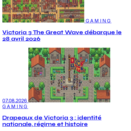
GAMING
Victoria 3 The Great Wave débarque le
28 avril 2026
07.08.2026
GAMING
Drapeaux de Victoria 3 : identité
nationale, régime et histoire