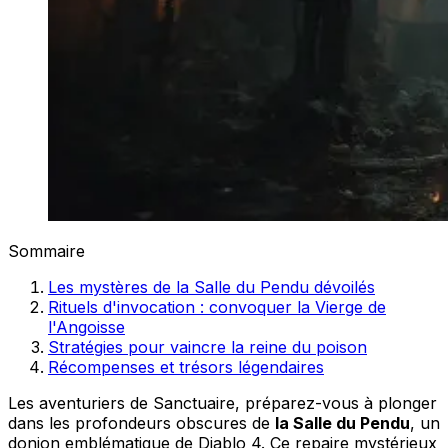
Sommaire
Les mystères de la Salle du Pendu dévoilés
Rituels d'invocation : convoquer la Vierge de
l'Angoisse
Stratégies pour vaincre la reine du poison
Récompenses et trésors légendaires
Les aventuriers de Sanctuaire, préparez-vous à plonger
dans les profondeurs obscures de
la Salle du Pendu
, un
donjon emblématique de Diablo 4. Ce repaire mystérieux