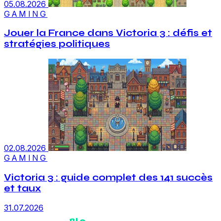
05.08.2026
GAMING
Jouer la France dans Victoria 3 : défis et
stratégies politiques
02.08.2026
GAMING
Victoria 3 : guide complet des 141 succès
et taux
31.07.2026