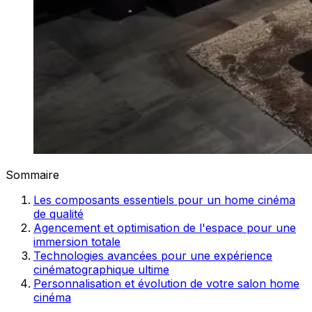
Sommaire
Les composants essentiels pour un home cinéma
de qualité
Agencement et optimisation de l'espace pour une
immersion totale
Technologies avancées pour une expérience
cinématographique ultime
Personnalisation et évolution de votre salon home
cinéma