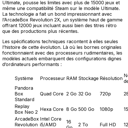
Ultimate, pousse les limites avec plus de 15000 jeux et
même une compatibilité Steam sur le modèle Ultimate.
La technologie a fait un bond impressionnant avec
l’ArcadeBox Revolution 2X, un système haut de gamme
offrant 12000 jeux incluant aussi bien des titres rétro
que des productions plus récentes.
Les spécifications techniques racontent à elles seules
l’histoire de cette évolution. Là où les bornes originales
fonctionnaient avec des processeurs rudimentaires, les
modèles actuels embarquent des configurations dignes
d’ordinateurs performants :
N
Système
Processeur
RAM
Stockage
Résolution
d
Pandora
Box
Quad Core
2 Go
32 Go
720p
2
Standard
Replay
Hexa Core
8 Go
500 Go
1080p
1
Box Neo 2
ArcadeBox
Intel Core
16
Revolution
i5/AMD
2 To
Full HD
1
Go