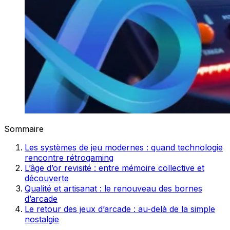
Sommaire
Les systèmes de jeu modernes : quand technologie
rencontre rétrogaming
L’âge d’or revisité : entre mémoire collective et
découverte
Qualité et artisanat : le renouveau des bornes
d’arcade
Le retour des jeux d’arcade : au-delà de la simple
nostalgie