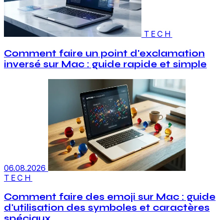
TECH
Comment faire un point d'exclamation
inversé sur Mac : guide rapide et simple
06.08.2026
TECH
Comment faire des emoji sur Mac : guide
d'utilisation des symboles et caractères
spéciaux