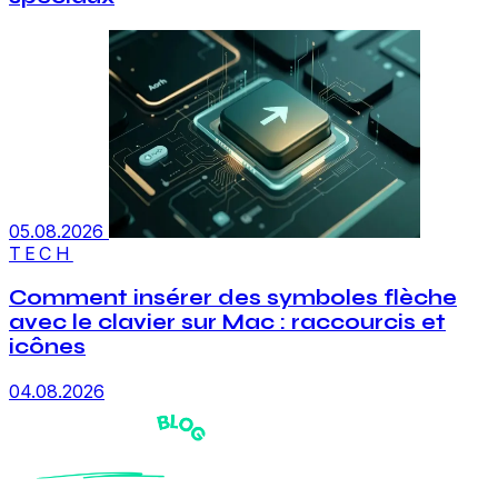
05.08.2026
TECH
Comment insérer des symboles flèche
avec le clavier sur Mac : raccourcis et
icônes
04.08.2026