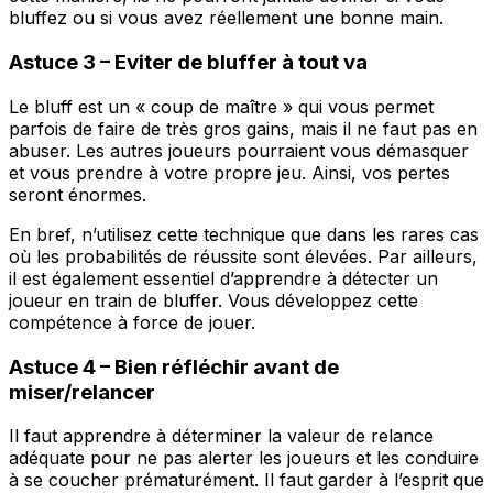
bluffez ou si vous avez réellement une bonne main.
Astuce 3 – Eviter de bluffer à tout va
Le bluff est un « coup de maître » qui vous permet
parfois de faire de très gros gains, mais il ne faut pas en
abuser. Les autres joueurs pourraient vous démasquer
et vous prendre à votre propre jeu. Ainsi, vos pertes
seront énormes.
En bref, n’utilisez cette technique que dans les rares cas
où les probabilités de réussite sont élevées. Par ailleurs,
il est également essentiel d’apprendre à détecter un
joueur en train de bluffer. Vous développez cette
compétence à force de jouer.
Astuce 4 – Bien réfléchir avant de
miser/relancer
Il faut apprendre à déterminer la valeur de relance
adéquate pour ne pas alerter les joueurs et les conduire
à se coucher prématurément. Il faut garder à l’esprit que