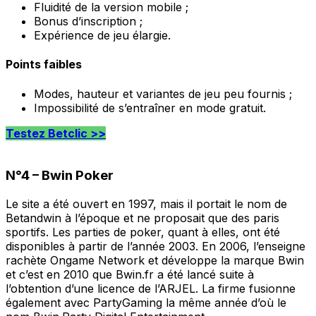
Fluidité de la version mobile ;
Bonus d’inscription ;
Expérience de jeu élargie.
Points faibles
Modes, hauteur et variantes de jeu peu fournis ;
Impossibilité de s’entraîner en mode gratuit.
Testez Betclic >>
N°4 – Bwin Poker
Le site a été ouvert en 1997, mais il portait le nom de
Betandwin à l’époque et ne proposait que des paris
sportifs. Les parties de poker, quant à elles, ont été
disponibles à partir de l’année 2003. En 2006, l’enseigne
rachète Ongame Network et développe la marque Bwin
et c’est en 2010 que Bwin.fr a été lancé suite à
l’obtention d’une licence de l’ARJEL. La firme fusionne
également avec PartyGaming la même année d’où le