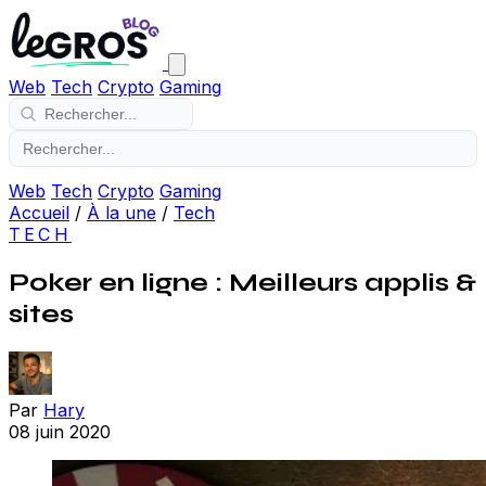
Web
Tech
Crypto
Gaming
Web
Tech
Crypto
Gaming
Accueil
/
À la une
/
Tech
TECH
Poker en ligne : Meilleurs applis &
sites
Par
Hary
08 juin 2020