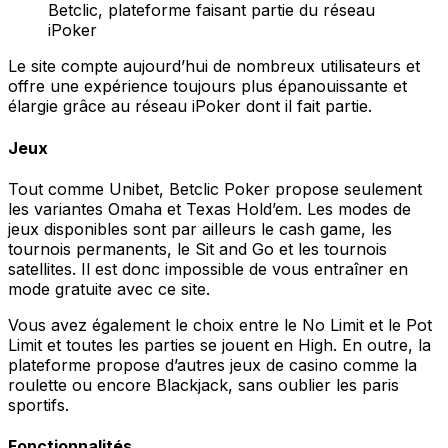
Betclic, plateforme faisant partie du réseau
iPoker
Le site compte aujourd’hui de nombreux utilisateurs et
offre une expérience toujours plus épanouissante et
élargie grâce au réseau iPoker dont il fait partie.
Jeux
Tout comme Unibet, Betclic Poker propose seulement
les variantes Omaha et Texas Hold’em. Les modes de
jeux disponibles sont par ailleurs le cash game, les
tournois permanents, le Sit and Go et les tournois
satellites. Il est donc impossible de vous entraîner en
mode gratuite avec ce site.
Vous avez également le choix entre le No Limit et le Pot
Limit et toutes les parties se jouent en High. En outre, la
plateforme propose d’autres jeux de casino comme la
roulette ou encore Blackjack, sans oublier les paris
sportifs.
Fonctionnalités