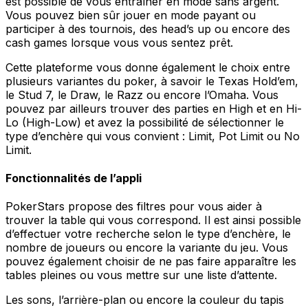
est possible de vous entraîner en mode sans argent.
Vous pouvez bien sûr jouer en mode payant ou
participer à des tournois, des head’s up ou encore des
cash games lorsque vous vous sentez prêt.
Cette plateforme vous donne également le choix entre
plusieurs variantes du poker, à savoir le Texas Hold’em,
le Stud 7, le Draw, le Razz ou encore l’Omaha. Vous
pouvez par ailleurs trouver des parties en High et en Hi-
Lo (High-Low) et avez la possibilité de sélectionner le
type d’enchère qui vous convient : Limit, Pot Limit ou No
Limit.
Fonctionnalités de l’appli
PokerStars propose des filtres pour vous aider à
trouver la table qui vous correspond. Il est ainsi possible
d’effectuer votre recherche selon le type d’enchère, le
nombre de joueurs ou encore la variante du jeu. Vous
pouvez également choisir de ne pas faire apparaître les
tables pleines ou vous mettre sur une liste d’attente.
Les sons, l’arrière-plan ou encore la couleur du tapis