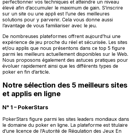
perfectionner vos techniques et atteindre un niveau
élevé afin d’accumuler le maximum de gain. S’inscrire
sur un site ou une appli est l’une des meilleures
solutions pour y parvenir. Cela vous donne aussi
l’avantage de vous familiariser avec le jeu.
De nombreuses plateformes offrent aujourd’hui une
expérience de jeu proche du réel et sécurisée. Les sites
et/ou applis que nous présentons dans ce top 5 figure
parmi les meilleurs actuellement disponibles sur le Web.
Nous proposons également des astuces pratiques pour
évoluer rapidement ainsi que les différents types de
poker en fin d’article.
Notre sélection des 5 meilleurs sites
et applis en ligne
N° 1 – PokerStars
PokerStars figure parmi les sites leaders mondiaux dans
le domaine du poker en ligne. La plateforme est titulaire
d’une licence de l’Autorité de Régulation des Jeux En