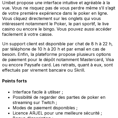
Unibet propose une interface intuitive et agréable à la
vue. Vous ne risquez pas de vous perdre même s’il s’agit
de votre première expérience dans le poker en ligne.
Vous cliquez directement sur les onglets qui vous
intéressent notamment le Poker, le pari sportif, le live
casino ou encore le bingo. Vous pouvez aussi accéder
facilement à votre caisse.
Un support client est disponible par chat de 8 h à 22 h,
par téléphone de 10 h à 20 h et par email en cas de
besoin. Enfin, la plateforme propose plusieurs options
de paiement pour le dépôt notamment Mastercard, Visa
ou encore Paysafe card. Les retraits, quant à eux, sont
effectués par virement bancaire ou Skrill.
Points forts
Interface facile à utiliser ;
Possibilité de regarder des parties de poker en
streaming sur Twitch ;
Modes de paiement disponibles ;
Licence ARJEL pour une meilleure sécurité ;