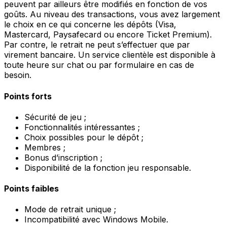
peuvent par ailleurs être modifiés en fonction de vos
goûts. Au niveau des transactions, vous avez largement
le choix en ce qui concerne les dépôts (Visa,
Mastercard, Paysafecard ou encore Ticket Premium).
Par contre, le retrait ne peut s’effectuer que par
virement bancaire. Un service clientèle est disponible à
toute heure sur chat ou par formulaire en cas de
besoin.
Points forts
Sécurité de jeu ;
Fonctionnalités intéressantes ;
Choix possibles pour le dépôt ;
Membres ;
Bonus d’inscription ;
Disponibilité de la fonction jeu responsable.
Points faibles
Mode de retrait unique ;
Incompatibilité avec Windows Mobile.