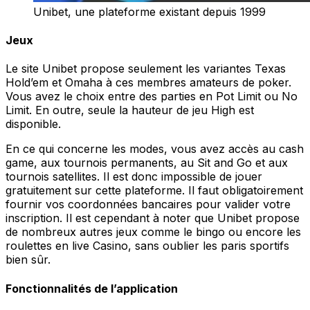
Unibet, une plateforme existant depuis 1999
Jeux
Le site Unibet propose seulement les variantes Texas
Hold’em et Omaha à ces membres amateurs de poker.
Vous avez le choix entre des parties en Pot Limit ou No
Limit. En outre, seule la hauteur de jeu High est
disponible.
En ce qui concerne les modes, vous avez accès au cash
game, aux tournois permanents, au Sit and Go et aux
tournois satellites. Il est donc impossible de jouer
gratuitement sur cette plateforme. Il faut obligatoirement
fournir vos coordonnées bancaires pour valider votre
inscription. Il est cependant à noter que Unibet propose
de nombreux autres jeux comme le bingo ou encore les
roulettes en live Casino, sans oublier les paris sportifs
bien sûr.
Fonctionnalités de l’application