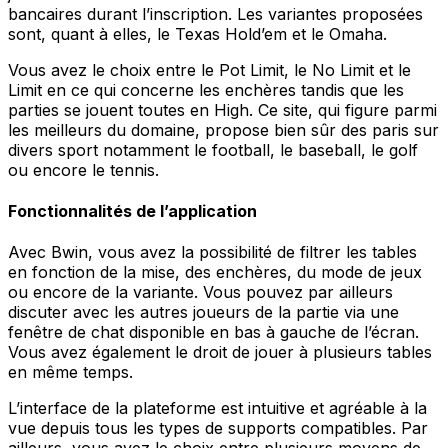
bancaires durant l’inscription. Les variantes proposées
sont, quant à elles, le Texas Hold’em et le Omaha.
Vous avez le choix entre le Pot Limit, le No Limit et le
Limit en ce qui concerne les enchères tandis que les
parties se jouent toutes en High. Ce site, qui figure parmi
les meilleurs du domaine, propose bien sûr des paris sur
divers sport notamment le football, le baseball, le golf
ou encore le tennis.
Fonctionnalités de l’application
Avec Bwin, vous avez la possibilité de filtrer les tables
en fonction de la mise, des enchères, du mode de jeux
ou encore de la variante. Vous pouvez par ailleurs
discuter avec les autres joueurs de la partie via une
fenêtre de chat disponible en bas à gauche de l’écran.
Vous avez également le droit de jouer à plusieurs tables
en même temps.
L’interface de la plateforme est intuitive et agréable à la
vue depuis tous les types de supports compatibles. Par